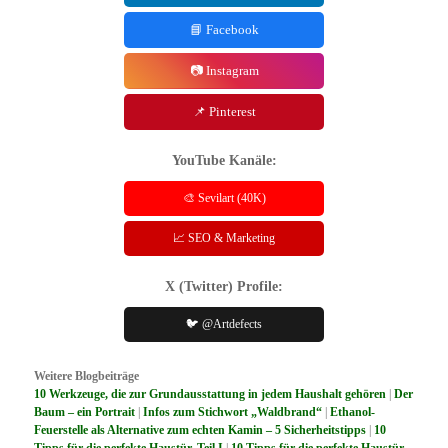
📘 Facebook
📷 Instagram
📌 Pinterest
YouTube Kanäle:
🎨 Sevilart (40K)
📈 SEO & Marketing
X (Twitter) Profile:
🐦 @Artdefects
Weitere Blogbeiträge
10 Werkzeuge, die zur Grundausstattung in jedem Haushalt gehören
|
Der
Baum – ein Portrait
|
Infos zum Stichwort „Waldbrand“
|
Ethanol-
Feuerstelle als Alternative zum echten Kamin – 5 Sicherheitstipps
|
10
Tipps für die perfekte Haustür, Teil I
|
10 Tipps für die perfekte Haustür,