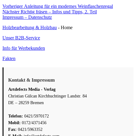
Beitragsnavigation
Vorheriger
Vorheriger
Anleitung für ein modernes Weinflaschenregal
Nächster
Beitrag:
Nächster
Richtig fräsen – Infos und Tipps, 2. Teil
Beitrag:
Impressum – Datenschutz
Holzbearbeitung & Holzbau
- Home
Unser B2B-Service
Info für Werbekunden
Fakten
Kontakt & Impressum
Artdefects Media - Verlag
Christian Gülcan Kirchhuchtinger Landstr. 84
DE – 28259 Bremen
Telefon:
0421/5970172
Mobil:
0172/4371456
Fax:
0421/5963352