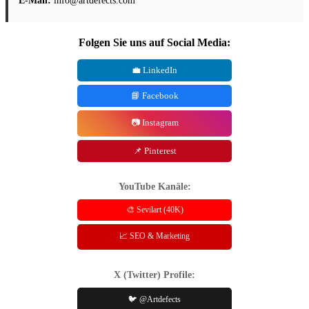
E-Mail:
info@artdefects.com
Folgen Sie uns auf Social Media:
💼 LinkedIn
📘 Facebook
📷 Instagram
📌 Pinterest
YouTube Kanäle:
🎨 Sevilart (40K)
📈 SEO & Marketing
X (Twitter) Profile:
🐦 @Artdefects