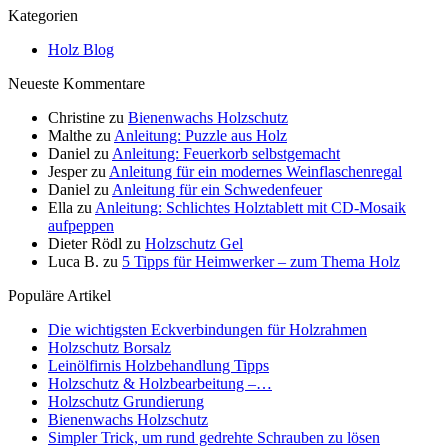
Kategorien
Holz Blog
Neueste Kommentare
Christine
zu
Bienenwachs Holzschutz
Malthe
zu
Anleitung: Puzzle aus Holz
Daniel
zu
Anleitung: Feuerkorb selbstgemacht
Jesper
zu
Anleitung für ein modernes Weinflaschenregal
Daniel
zu
Anleitung für ein Schwedenfeuer
Ella
zu
Anleitung: Schlichtes Holztablett mit CD-Mosaik
aufpeppen
Dieter Rödl
zu
Holzschutz Gel
Luca B.
zu
5 Tipps für Heimwerker – zum Thema Holz
Populäre Artikel
Die wichtigsten Eckverbindungen für Holzrahmen
Holzschutz Borsalz
Leinölfirnis Holzbehandlung Tipps
Holzschutz & Holzbearbeitung –…
Holzschutz Grundierung
Bienenwachs Holzschutz
Simpler Trick, um rund gedrehte Schrauben zu lösen