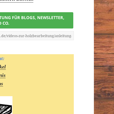
TTUNG FÜR BLOGS, NEWSLETTER,
D CO.
ht:
kel
nis
ns