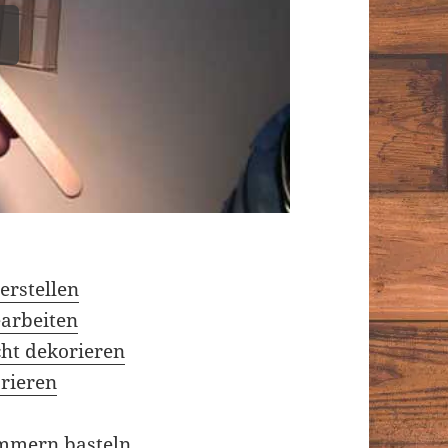
erstellen
earbeiten
cht dekorieren
orieren
ammern basteln