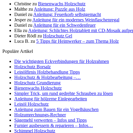
Christine
zu
Bienenwachs Holzschutz
Malthe
zu
Anleitung: Puzzle aus Holz
Daniel
zu
Anleitung: Feuerkorb selbstgemacht
Jesper
zu
Anleitung für ein modernes Weinflaschenregal
Daniel
zu
Anleitung für ein Schwedenfeuer
Ella
zu
Anleitung: Schlichtes Holztablett mit CD-Mosaik aufp
Dieter Rödl
zu
Holzschutz Gel
Luca B.
zu
5 Tipps für Heimwerker – zum Thema Holz
Populäre Artikel
Die wichtigsten Eckverbindungen für Holzrahmen
Holzschutz Borsalz
Leinölfirnis Holzbehandlung Tipps
Holzschutz & Holzbearbeitung –…
Holzschutz Grundierung
Bienenwachs Holzschutz
Simpler Trick, um rund gedrehte Schrauben zu lösen
Anleitung für hölzerne Einlegearbeiten
Leinöl Holzschutz
Anleitung zum Bauen für ein Vogelhäuschen
Holzumrechnungs-Rechner
Sägemehl verwerten – Infos und Tipps
Furnier ausbessern & reparieren – Infos…
Schimmel Holzschutz